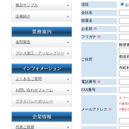
項目
製品サンプル
会社名
設備紹介
部署名
お名前
※
フリガナ
※
金型製造
郵便
プレス加工・アッセンブリー
都道
ご住所
市町
よくあるご質問
電話番号
※
FAX番号
お問い合わせフォーム
※ メ
プライバシーポリシー
の返信
メールアドレス
※
け取れ
代表ご挨拶