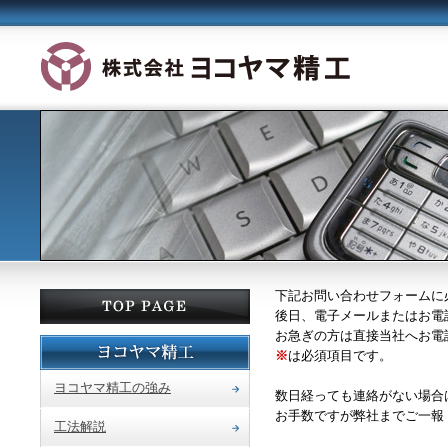
下記お問い合わせフォームに
後日、電子メールまたはお電
お急ぎの方は直接当社へお電
※
は必須項目です。
ヨコヤマ精工の強み
数日経っても連絡がない場合
お手数ですが弊社までご一報（05
工法解説